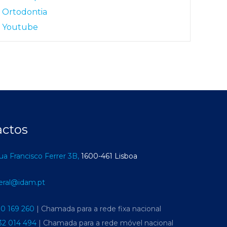
Ortodontia
Youtube
actos
ua Francisco Ferrer 3B,
1600-461 Lisboa
eral@idam.pt
10 169 260
| Chamada para a rede fixa nacional
32 014 494
| Chamada para a rede móvel nacional