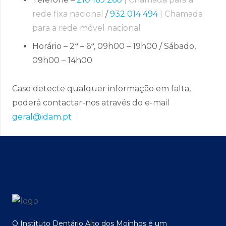
rede fixa nacional
/
932 014 494
| Chamada
para a rede móvel nacional
Horário – 2ª – 6ª, 09h00 – 19h00 / Sábado,
09h00 – 14h00
Caso detecte qualquer informação em falta,
poderá contactar-nos através do e-mail
geral@idam.pt
O Instituto Dentário Alto dos Moinhos é um