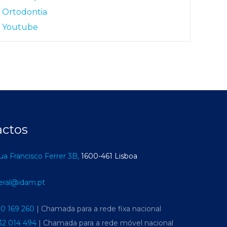
Ortodontia
Youtube
actos
ua Francisco Ferrer 3B,
1600-461 Lisboa
eral@idam.pt
10 169 260
| Chamada para a rede fixa nacional
32 014 494
| Chamada para a rede móvel nacional