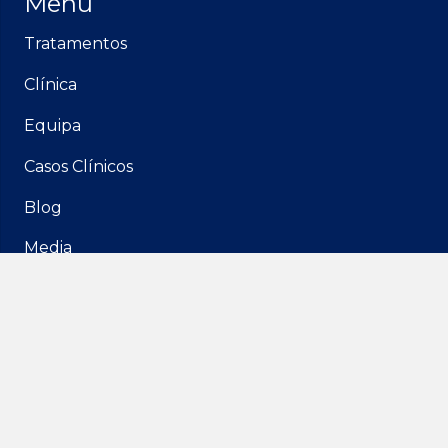
Menu
Tratamentos
Clínica
Equipa
Casos Clínicos
Blog
Media
Contactos
Rua Francisco Ferrer 3B,
1600-461 Lisboa
geral@idam.pt