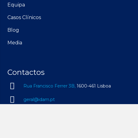
Equipa
Casos Clínicos
Blog
Media
Contactos
Rua Francisco Ferrer 3B,
1600-461 Lisboa
geral@idam.pt
210 169 260
| Chamada para a rede fixa nacional
932 014 494
| Chamada para a rede móvel
nacional