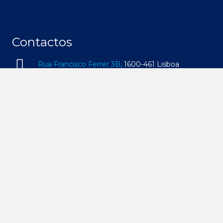
Contactos
Rua Francisco Ferrer 3B,
1600-461 Lisboa
geral@idam.pt
210 169 260
| Chamada para a rede fixa nacional
932 014 494
| Chamada para a rede móvel
nacional
2ª – 6ª, 09h00 – 19h00 | Sábado, 09h00 – 14h00