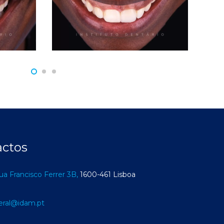
actos
ua Francisco Ferrer 3B,
1600-461 Lisboa
eral@idam.pt