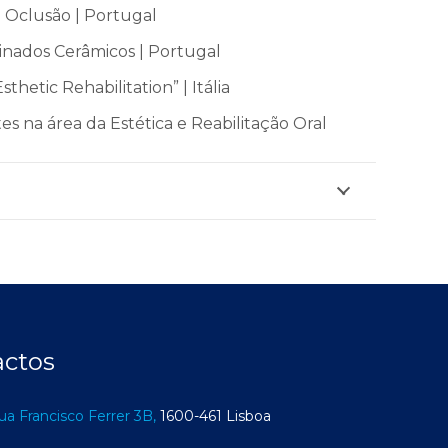
 Oclusão | Portugal
inados Cerâmicos | Portugal
hetic Rehabilitation” | Itália
s na área da Estética e Reabilitação Oral
actos
ua Francisco Ferrer 3B,
1600-461 Lisboa