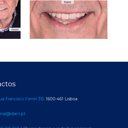
actos
ua Francisco Ferrer 3B,
1600-461 Lisboa
eral@idam.pt